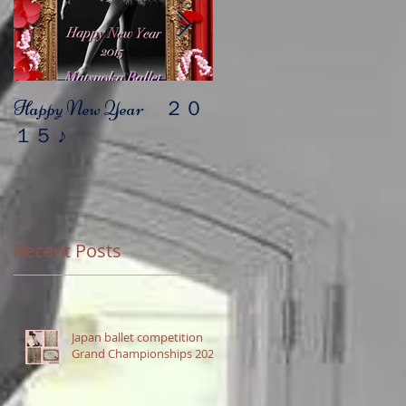
Happy New Year ２０
年末年始レッスンの
１５ ♪
お知らせ
Recent Posts
Japan ballet competition
Grand Championships 2020