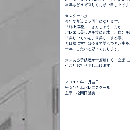
本年もどうぞ宜しくお願い申し上げま
当スクールは
今年で創設２５周年になります、
『錦上添花』　きんじょうてんか…
バレエは美しさを常に追求し、自分を
「美しいものをより美しくする事」
を目標に本年は今まで学んできた事を
一年にしたいと思っております。
未来ある子供達が一層麗しく、立派に
心よりお祈り申し上げます。
２０１５年１月吉日
松岡ひとみバレエスクール
主宰　松岡日登美