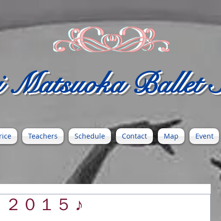
 Matsuoka Ballet S
rice
Teachers
Schedule
Contact
Map
Event
ar ２０１５ ♪
。